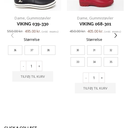
Dame
,
Gummistøvler
Dame
,
Gummistøvler
VIKING 039-330
VIKING 068-301
550.00
kr.
495.00
kr.
450.00
kr.
405.00
kr.
(inkl. moms)
(inkl. moms)
Størrelse
Størrelse
36
37
38
30
31
32
33
34
35
-
+
TILFØJ TIL KURV
-
+
TILFØJ TIL KURV
CLICK & COLLECT