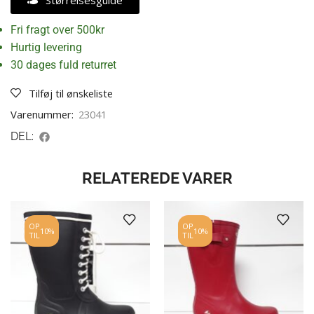
Størrelsesguide
Fri fragt over 500kr
Hurtig levering
30 dages fuld returret
Tilføj til ønskeliste
Varenummer:
23041
DEL:
RELATEREDE VARER
OP
OP
10%
10%
TIL
TIL