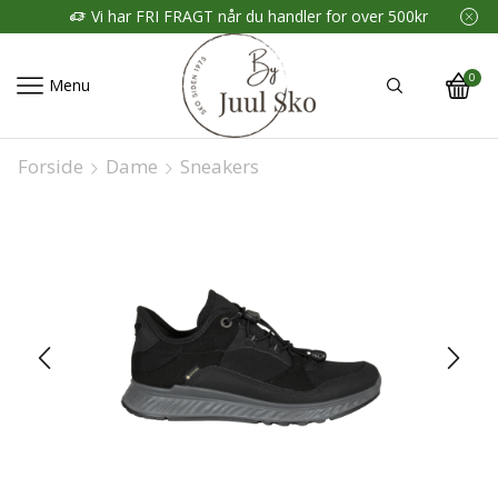
Vi har FRI FRAGT når du handler for over 500kr
0
Menu
Forside
Dame
Sneakers