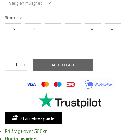
Størrelse
36
37
38
39
40
41
ADD TO CART
Størrelsesguide
Fri fragt over 500kr
Hurtig levering