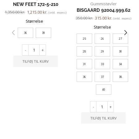
Gummistøvler
NEW FEET 172-5-210
BISGAARD 92004.999.62
1,350.00
kr.
1,215.00
kr.
(inkl. moms)
350.00
kr.
315.00
kr.
(inkl. moms)
Størrelse
Størrelse
36
39
25
26
27
-
+
28
29
30
TILFØJ TIL KURV
31
33
34
36
37
38
40
-
+
TILFØJ TIL KURV