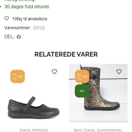
30 dages fuld returret
Tilføj til ønskeliste
Varenummer:
23102
DEL:
RELATEREDE VARER
OP
OP
10%
10%
TIL
TIL
NY
Dame
,
Hyttesko
Børn
,
Dame
,
Gummistøvler
,