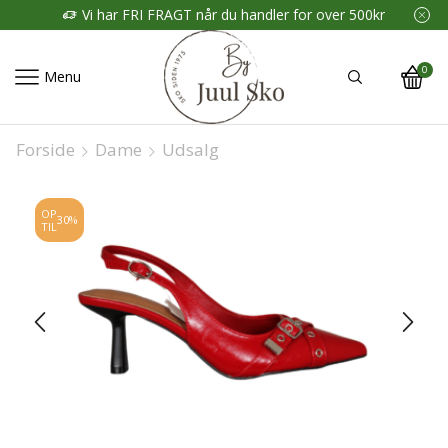
Vi har FRI FRAGT når du handler for over 500kr
0
Menu
Forside
Dame
Udsalg
OP
30%
TIL