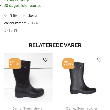
30 dages fuld returret
Tilføj til ønskeliste
Varenummer:
28174
DEL:
RELATEREDE VARER
OP
OP
10%
10%
TIL
TIL
Dame
,
Gummistøvler
Dame
,
Gummistøvler