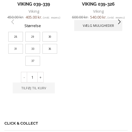
VIKING 039-339
VIKING 039-326
Viking
Viking
450.00
kr.
405.00
kr.
600.00
kr.
540.00
kr.
(inkl. moms)
(inkl. moms)
Størrelse
VÆLG MULIGHEDER
28
29
30
31
33
36
37
-
+
TILFØJ TIL KURV
CLICK & COLLECT