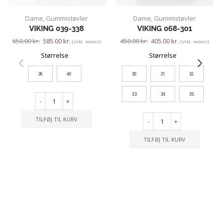
Dame
,
Gummistøvler
Dame
,
Gummistøvler
VIKING 039-338
VIKING 068-301
650.00
kr.
585.00
kr.
450.00
kr.
405.00
kr.
(inkl. moms)
(inkl. moms)
Størrelse
Størrelse
36
40
30
31
32
33
34
35
-
+
TILFØJ TIL KURV
-
+
TILFØJ TIL KURV