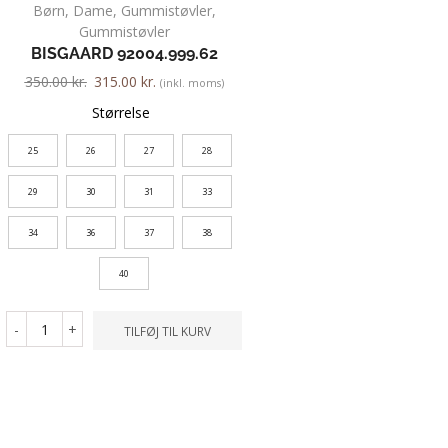
Børn
,
Dame
,
Gummistøvler
,
Børn
,
Sandal
Gummistøvler
ECCO MINI STRIDE 7
BISGAARD 92004.999.62
550.00
kr.
412.50
kr.
350.00
kr.
315.00
kr.
(inkl. moms)
Farve
Størrelse
25
26
27
28
Størrelse
29
30
31
33
22
23
24
34
36
37
38
26
27
19
40
21
-
+
TILFØJ TIL KURV
-
+
TILFØ