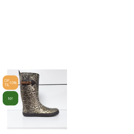
OP
OP
10%
25%
TIL
TIL
NY