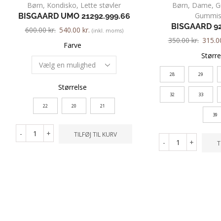
Børn
,
Kondisko
,
Lette støvler
Børn
,
Dame
,
G
Gummist
BISGAARD UMO 21292.999.66
BISGAARD 92
600.00
kr.
540.00
kr.
(inkl. moms)
350.00
kr.
315.
Farve
Større
28
29
Størrelse
32
33
22
20
21
39
-
+
TILFØJ TIL KURV
-
+
T