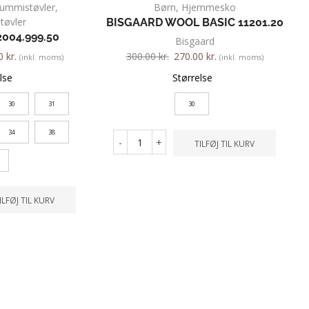
ummistøvler
,
Børn
,
Hjemmesko
øvler
BISGAARD WOOL BASIC 11201.20
004.999.50
Bisgaard
00
kr.
300.00
kr.
270.00
kr.
(inkl. moms)
(inkl. moms)
lse
Størrelse
30
31
30
34
38
-
+
TILFØJ TIL KURV
ILFØJ TIL KURV