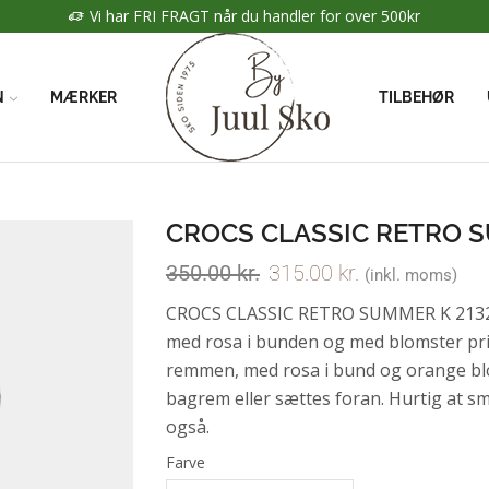
Vi har FRI FRAGT når du handler for over 500kr
N
MÆRKER
TILBEHØR
CROCS CLASSIC RETRO S
350.00
kr.
315.00
kr.
(inkl. moms)
CROCS CLASSIC RETRO SUMMER K 21326
med rosa i bunden og med blomster pri
remmen, med rosa i bund og orange b
bagrem eller sættes foran. Hurtig at sm
også.
Farve