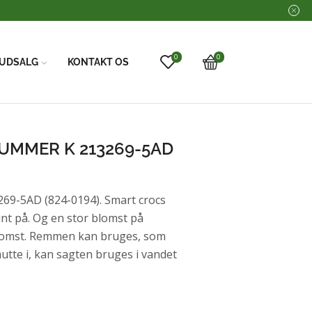
0
0
UDSALG
KONTAKT OS
UMMER K 213269-5AD
9-5AD (824-0194). Smart crocs
nt på. Og en stor blomst på
lomst. Remmen kan bruges, som
utte i, kan sagten bruges i vandet