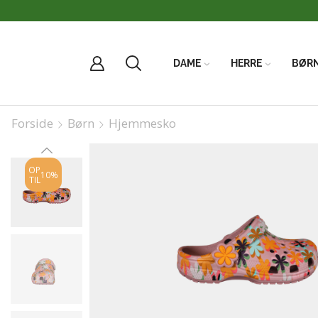
DAME
HERRE
BØR
Forside
Børn
Hjemmesko
OP
10%
TIL