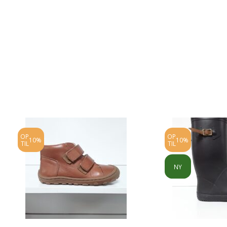
OP
OP
10%
10%
TIL
TIL
NY