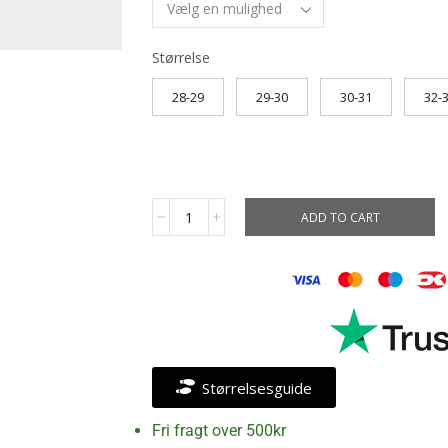
Størrelse
28-29
29-30
30-31
32-
ADD TO CART
Størrelsesguide
Fri fragt over 500kr