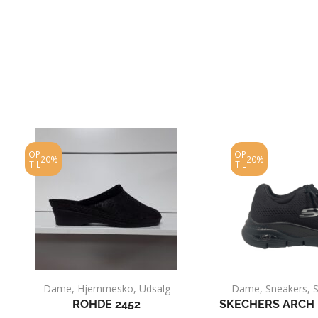
OP
OP
20%
20%
TIL
TIL
Dame
,
Hjemmesko
,
Udsalg
Dame
,
Sneakers
,
ROHDE 2452
SKECHERS ARCH 