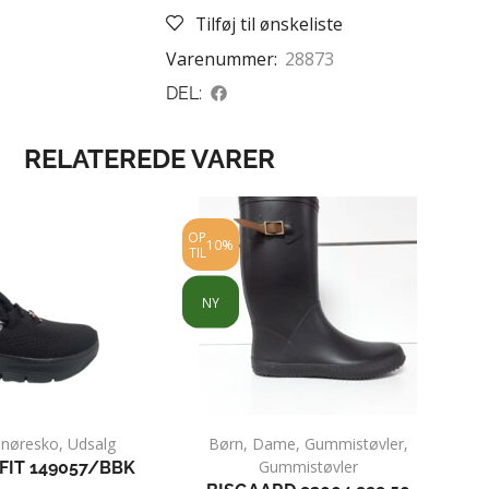
Tilføj til ønskeliste
Varenummer:
28873
DEL:
RELATEREDE VARER
OP
10%
TIL
NY
Snøresko
,
Udsalg
Børn
,
Dame
,
Gummistøvler
,
Gummistøvler
FIT 149057/BBK