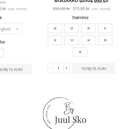
BISGAARD 92004.999.50
ers
00
kr.
350.00
kr.
315.00
kr.
(inkl. moms)
(inkl. moms)
e
Størrelse
28
29
30
31
32
33
34
38
lse
39
-
+
TILFØJ TIL KURV
ILFØJ TIL KURV