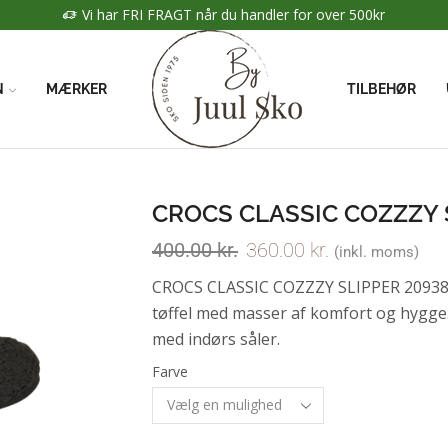
Vi har FRI FRAGT når du handler for over 500kr
N
MÆRKER
TILBEHØR
CROCS CLASSIC COZZZY 
400.00
kr.
360.00
kr.
(inkl. moms)
CROCS CLASSIC COZZZY SLIPPER 209386-
tøffel med masser af komfort og hygge.
med indørs såler.
Farve