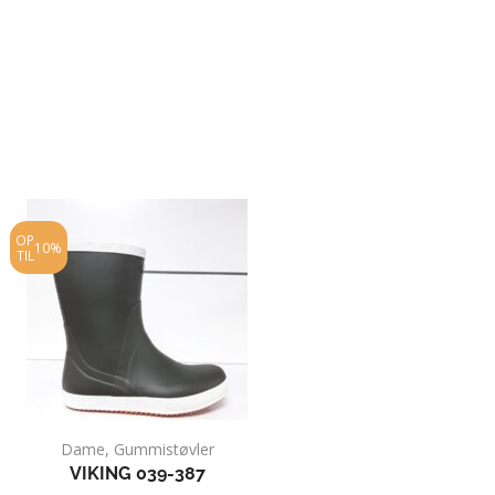
OP
OP
10%
10%
TIL
TIL
Dame
,
Gummistøvler
Dame
,
Hytte
VIKING 039-387
NEW FEET 03