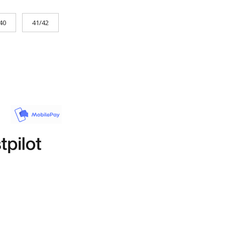
40
41/42