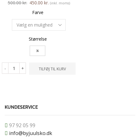
500.00
kr.
450.00
kr.
1,400.00
kr.
1,260.00
k
(inkl. moms)
Farve
Farve
Størrelse
Størrelse
36
37
40
42
-
+
-
+
TILFØJ TIL KURV
TILFØ
KUNDESERVICE
97 92 05 99
info@byjuulsko.dk