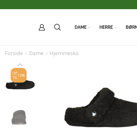
DAME
HERRE
BØR
Forside
Dame
Hjemmesko
OP
10%
TIL