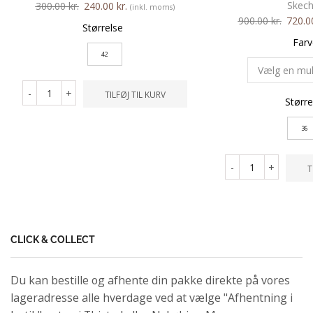
Skech
300.00
kr.
240.00
kr.
(inkl. moms)
900.00
kr.
720.
Størrelse
Farv
42
-
+
TILFØJ TIL KURV
Større
36
-
+
T
CLICK & COLLECT
Du kan bestille og afhente din pakke direkte på vores
lageradresse alle hverdage ved at vælge "Afhentning i