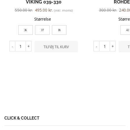
VIKING 039-330
ROHDE
550.00
kr.
495.00
kr.
300.00
kr.
240.
(inkl. moms)
Størrelse
Større
36
37
38
42
-
+
-
+
TILFØJ TIL KURV
T
CLICK & COLLECT