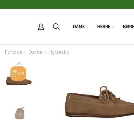
DAME
HERRE
BØR
Forside
Dame
Hyttesko
OP
30%
TIL