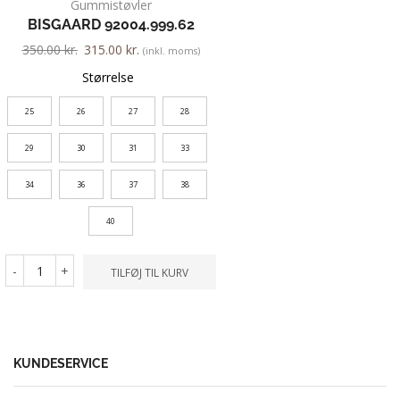
Gummistøvler
NEW FEET 03
BISGAARD 92004.999.62
1,400.00
kr.
1,260.00
k
350.00
kr.
315.00
kr.
(inkl. moms)
Farve
Størrelse
25
26
27
28
Størrelse
29
30
31
33
37
40
42
34
36
37
38
-
+
TILFØ
40
-
+
TILFØJ TIL KURV
KUNDESERVICE