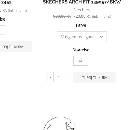
 2452
SKECHERS ARCH FIT 149057/BKW
Skechers
00
kr.
(inkl. moms)
900.00
kr.
720.00
kr.
(inkl. moms)
lse
Farve
ILFØJ TIL KURV
Størrelse
40
-
+
TILFØJ TIL KURV