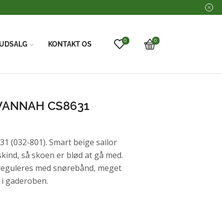
0
0
UDSALG
KONTAKT OS
VANNAH CS8631
032-801). Smart beige sailor
 skind, så skoen er blød at gå med.
n reguleres med snørebånd, meget
e i gaderoben.