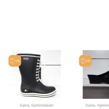
OP
OP
10%
20%
TIL
TIL
Dame
,
Gummistøvler
Dame
,
Hjemm