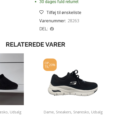
30 dages fuld returret
Tilføj til ønskeliste
Varenummer:
28263
DEL:
RELATEREDE VARER
OP
20%
TIL
esko
,
Udsalg
Dame
,
Sneakers
,
Snøresko
,
Udsalg