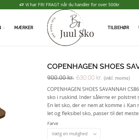
Vi har FRI FRAGT når du handler for over 500kr
N
MÆRKER
TILBEHØR
COPENHAGEN SHOES SA
900.00
kr.
630.00
kr.
(inkl. moms)
COPENHAGEN SHOES SAVANNAH CS8631 (
sko i ruskind. Inder sålerne er polstret
En let sko, der er nem at komme i. Ka
let og fleksibel sko, passer til det mest
Farve