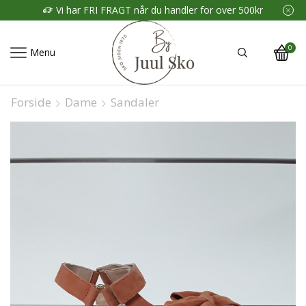
Vi har FRI FRAGT når du handler for over 500kr
0
Menu
Forside
Dame
Sandaler