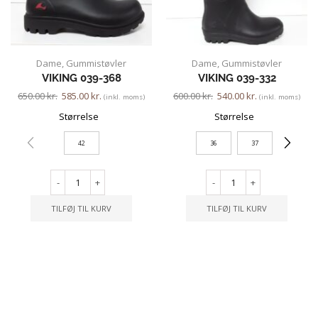
Dame
,
Gummistøvler
Dame
,
Gummistøvler
VIKING 039-368
VIKING 039-332
650.00
kr.
585.00
kr.
600.00
kr.
540.00
kr.
(inkl. moms)
(inkl. moms)
Størrelse
Størrelse
42
36
37
-
+
-
+
TILFØJ TIL KURV
TILFØJ TIL KURV