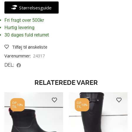
Størrelsesguide
Fri fragt over 500kr
Hurtig levering
30 dages fuld returret
Tilføj til ønskeliste
Varenummer:
24317
DEL:
RELATEREDE VARER
OP
OP
10%
10%
TIL
TIL