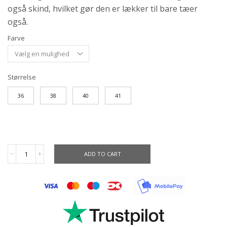
også skind, hvilket gør den er lækker til bare tæer
også.
Farve
Størrelse
36
38
40
41
ADD TO CART