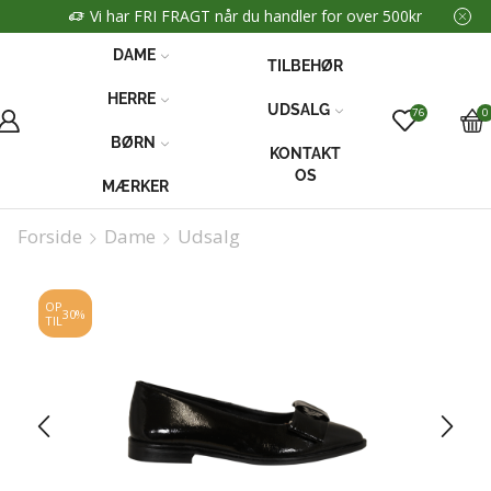
Vi har FRI FRAGT når du handler for over 500kr
DAME
TILBEHØR
HERRE
UDSALG
76
0
BØRN
KONTAKT
OS
MÆRKER
Forside
Dame
Udsalg
OP
30%
TIL