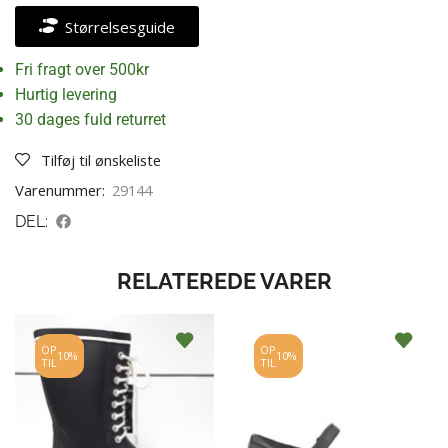
Størrelsesguide
Fri fragt over 500kr
Hurtig levering
30 dages fuld returret
Tilføj til ønskeliste
Varenummer:
29144
DEL:
RELATEREDE VARER
OP
OP
10%
10%
TIL
TIL