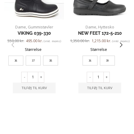
Dame
,
Gummistøvler
Dame
,
Hyttesko
VIKING 039-330
NEW FEET 172-5-210
550.00
kr.
495.00
kr.
1,350.00
kr.
1,215.00
kr.
(inkl. moms)
(inkl. moms)
Størrelse
Størrelse
36
37
38
36
39
-
+
-
+
TILFØJ TIL KURV
TILFØJ TIL KURV