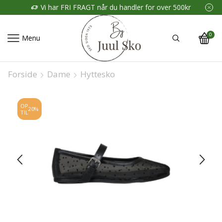
Vi har FRI FRAGT når du handler for over 500kr
0
Menu
Forside
Dame
Hyttesko
OP
20%
TIL