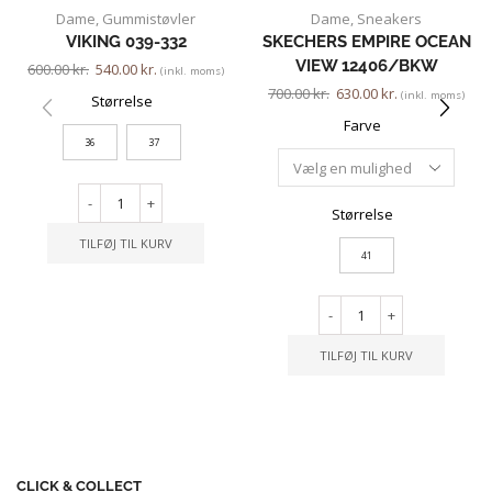
Dame
,
Gummistøvler
Dame
,
Sneakers
VIKING 039-332
SKECHERS EMPIRE OCEAN
VIEW 12406/BKW
600.00
kr.
540.00
kr.
(inkl. moms)
700.00
kr.
630.00
kr.
(inkl. moms)
Størrelse
Farve
36
37
-
+
Størrelse
TILFØJ TIL KURV
41
-
+
TILFØJ TIL KURV
CLICK & COLLECT