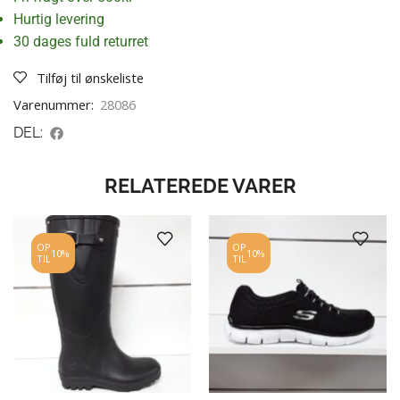
Hurtig levering
30 dages fuld returret
Tilføj til ønskeliste
Varenummer:
28086
DEL:
RELATEREDE VARER
OP
OP
10%
10%
TIL
TIL