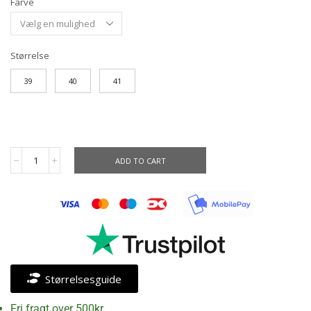
Farve
Størrelse
39
40
41
ADD TO CART
Størrelsesguide
Fri fragt over 500kr