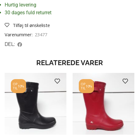
Hurtig levering
30 dages fuld returret
Tilføj til ønskeliste
Varenummer:
23477
DEL:
RELATEREDE VARER
OP
OP
10%
10%
TIL
TIL