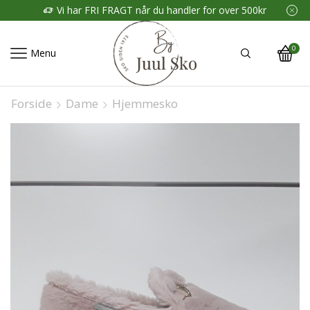
Vi har FRI FRAGT når du handler for over 500kr
0
Menu
Forside
Dame
Hjemmesko