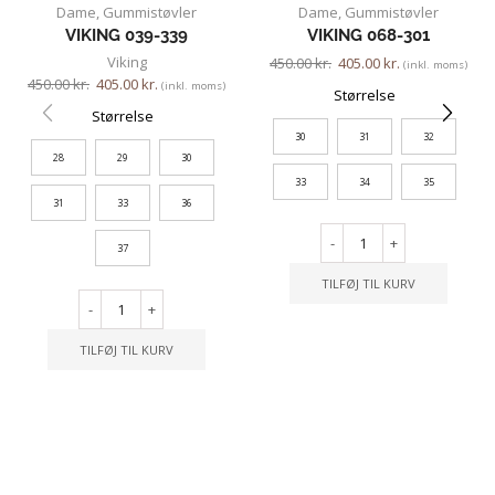
Dame
,
Gummistøvler
Dame
,
Gummistøvler
VIKING 039-339
VIKING 068-301
Viking
450.00
kr.
405.00
kr.
(inkl. moms)
450.00
kr.
405.00
kr.
(inkl. moms)
Størrelse
Størrelse
30
31
32
28
29
30
33
34
35
31
33
36
-
+
37
TILFØJ TIL KURV
-
+
TILFØJ TIL KURV