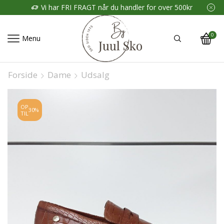
Vi har FRI FRAGT når du handler for over 500kr
0
Menu
Forside
Dame
Udsalg
OP
30%
TIL