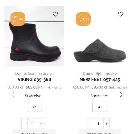
OP
OP
10%
10%
TIL
TIL
Dame
,
Gummistøvler
Dame
,
Hjemmesko
VIKING 039-368
NEW FEET 057-425
650.00
kr.
585.00
kr.
650.00
kr.
585.00
kr.
(inkl. moms)
(inkl. moms)
Størrelse
Størrelse
42
43
-
+
-
+