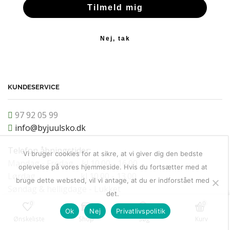
Tilmeld mig
Nej, tak
KUNDESERVICE
97 92 05 99
info@byjuulsko.dk
Telefon åbningstider:
Vi bruger cookies for at sikre, at vi giver dig den bedste
Mandag - Fredag kl 10.00 - 16.00
oplevelse på vores hjemmeside. Hvis du fortsætter med at
Lørdag kl 10.00 - 13.00
bruge dette websted, vil vi antage, at du er indforstået med
Søndag & helligdage - Lukket
det.
0
0
Ok
Nej
Privatlivspolitik
Ønskeliste
Shop
Søg
Kurv