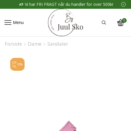
Vi har FRI FRAGT når du handler for over 500kr
0
Menu
Forside
Dame
Sandaler
OP
10%
TIL