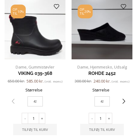
OP
OP
10%
20%
TIL
TIL
Dame
,
Gummistøvler
Dame
,
Hjemmesko
,
Udsalg
VIKING 039-368
ROHDE 2452
650.00
kr.
585.00
kr.
300.00
kr.
240.00
kr.
(inkl. moms)
(inkl. moms)
Størrelse
Størrelse
42
42
-
+
-
+
TILFØJ TIL KURV
TILFØJ TIL KURV