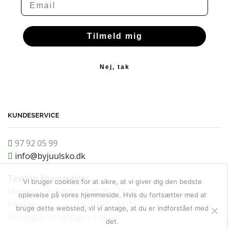
Tilmeld mig
Nej, tak
KUNDESERVICE
97 92 05 99
info@byjuulsko.dk
Telefon åbningstider:
Vi bruger cookies for at sikre, at vi giver dig den bedste
Mandag - Fredag kl 10.00 - 16.00
oplevelse på vores hjemmeside. Hvis du fortsætter med at
Lørdag kl 10.00 - 13.00
bruge dette websted, vil vi antage, at du er indforstået med
Søndag & helligdage - Lukket
det.