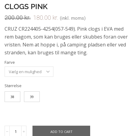
CLOGS PINK
200.00
kr.
180.00
kr.
(inkl. moms)
CRUZ CR224405-4254(057-549). Pink clogs i EVA med
rem bagom, som kan bruges eller skubbes foran over
vristen. Nem at hoppe i, på camping pladsen eller ved
stranden, kan bruges til mange ting.
Farve
Størrelse
38
39
ADD TO CART