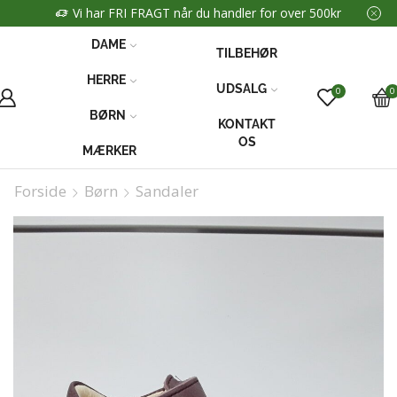
Vi har FRI FRAGT når du handler for over 500kr
DAME
TILBEHØR
HERRE
UDSALG
0
0
BØRN
KONTAKT
OS
MÆRKER
Forside
Børn
Sandaler