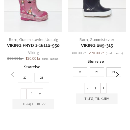
Børn
,
Gummistøvler
,
Udsalg
Børn
,
Gummistøvler
VIKING FRYD 1-16110-950
VIKING 069-315
Viking
300.00
kr.
270.00
kr.
(inkl. moms)
300.00
kr.
150.00
kr.
(inkl. moms)
Størrelse
Størrelse
26
20
21
20
21
-
+
-
+
TILFØJ TIL KURV
TILFØJ TIL KURV