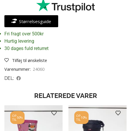
Størrelsesguide
Fri fragt over 500kr
Hurtig levering
30 dages fuld returret
Tilføj til ønskeliste
Varenummer:
24060
DEL:
RELATEREDE VARER
OP
OP
50%
10%
TIL
TIL