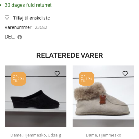
30 dages fuld returret
Tilføj til ønskeliste
Varenummer:
23682
DEL:
RELATEREDE VARER
OP
OP
20%
10%
TIL
TIL
Dame
,
Hjemmesko
,
Udsalg
Dame
,
Hjemmesko