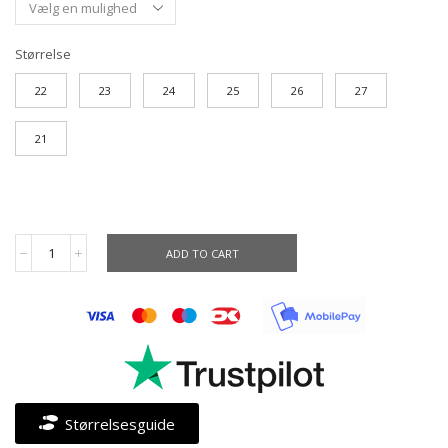
Størrelse
22
23
24
25
26
27
21
ADD TO CART
Størrelsesguide