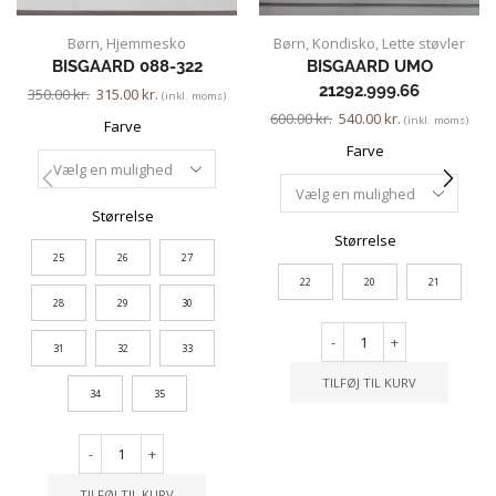
Børn
,
Hjemmesko
Børn
,
Kondisko
,
Lette støvler
BISGAARD 088-322
BISGAARD UMO
21292.999.66
350.00
kr.
315.00
kr.
(inkl. moms)
600.00
kr.
540.00
kr.
(inkl. moms)
Farve
Farve
Størrelse
Størrelse
25
26
27
22
20
21
28
29
30
-
+
31
32
33
TILFØJ TIL KURV
34
35
-
+
TILFØJ TIL KURV