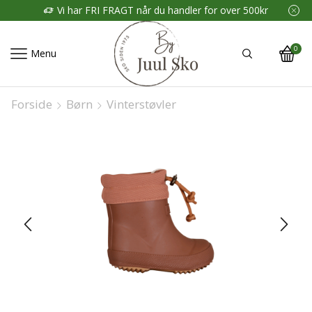
Vi har FRI FRAGT når du handler for over 500kr
0
Menu
Forside
Børn
Vinterstøvler