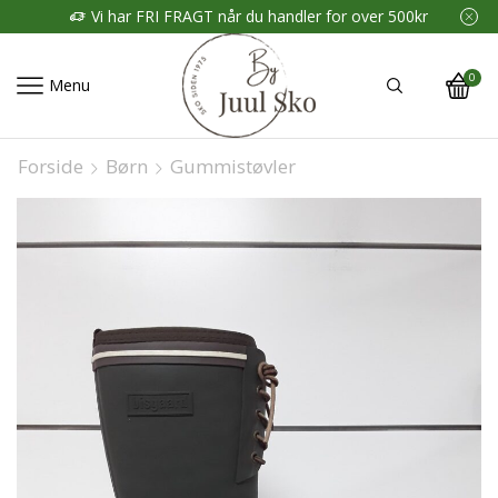
Vi har FRI FRAGT når du handler for over 500kr
0
Menu
Forside
Børn
Gummistøvler