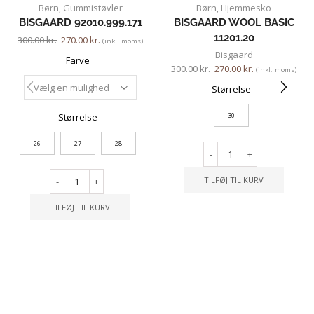
Børn
,
Gummistøvler
Børn
,
Hjemmesko
BISGAARD 92010.999.171
BISGAARD WOOL BASIC
11201.20
300.00
kr.
270.00
kr.
(inkl. moms)
Bisgaard
Farve
300.00
kr.
270.00
kr.
(inkl. moms)
Størrelse
Størrelse
30
26
27
28
-
+
TILFØJ TIL KURV
-
+
TILFØJ TIL KURV