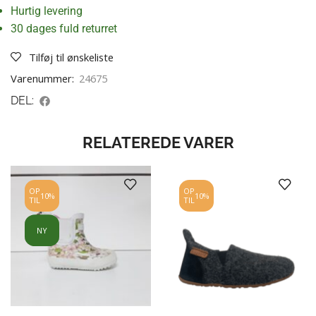
Hurtig levering
30 dages fuld returret
Tilføj til ønskeliste
Varenummer:
24675
DEL:
RELATEREDE VARER
OP
OP
10%
10%
TIL
TIL
NY