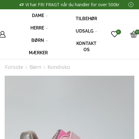
Vi har FRI FRAGT når du handler for over 500kr
DAME
TILBEHØR
HERRE
UDSALG
0
0
BØRN
KONTAKT
OS
MÆRKER
Forside
Børn
Kondisko