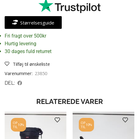
Størrelsesguide
Fri fragt over 500kr
Hurtig levering
30 dages fuld returret
Tilføj til ønskeliste
Varenummer:
23850
DEL:
RELATEREDE VARER
OP
OP
10%
10%
TIL
TIL