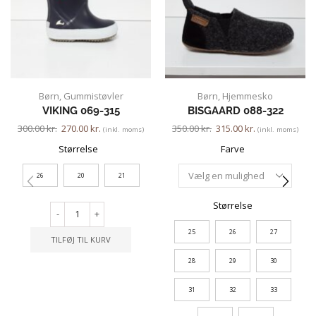
Børn
,
Gummistøvler
Børn
,
Hjemmesko
VIKING 069-315
BISGAARD 088-322
300.00
kr.
270.00
kr.
350.00
kr.
315.00
kr.
(inkl. moms)
(inkl. moms)
Størrelse
Farve
26
20
21
Størrelse
-
+
25
26
27
TILFØJ TIL KURV
28
29
30
31
32
33