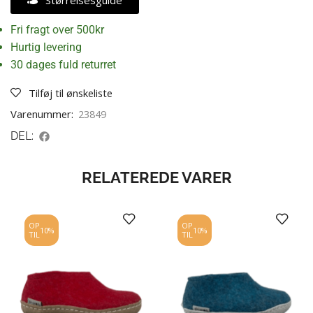
Størrelsesguide
Fri fragt over 500kr
Hurtig levering
30 dages fuld returret
Tilføj til ønskeliste
Varenummer:
23849
DEL:
RELATEREDE VARER
OP
OP
10%
10%
TIL
TIL