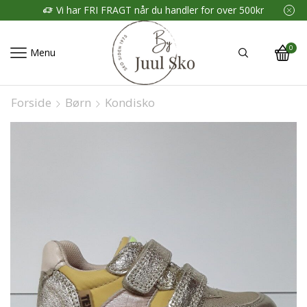
Vi har FRI FRAGT når du handler for over 500kr
0
Menu
Forside
Børn
Kondisko