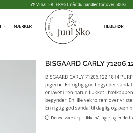
Vi har FRI FRAGT når du handler for over 500kr
N
MÆRKER
TILBEHØR
BISGAARD CARLY 71206.1
BISGAARD CARLY 71206.122 1814 PURPLE.
pigerne. En rigtig god begynder sandal 
er lavet i ren natur. Lukket i hælkappen 
begynder. En lille velcro rem over vrist
En rigtig god sandal til daglig og pæn b
Denne vare er p.t. ikke på lager og er derfo