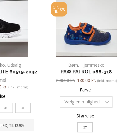
OP
10%
TIL
sko
,
Udsalg
Børn
,
Hjemmesko
TE 60519-2042
PAW PATROL 088-318
mel
200.00
kr.
180.00
kr.
(inkl. moms)
00
kr.
(inkl. moms)
Farve
lse
30
31
Størrelse
ILFØJ TIL KURV
27