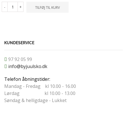
-
+
TILFØJ TIL KURV
-
+
TILFØ
KUNDESERVICE
97 92 05 99
info@byjuulsko.dk
Telefon åbningstider:
Mandag - Fredag kl 10.00 - 16.00
Lørdag kl 10.00 - 13.00
Søndag & helligdage - Lukket