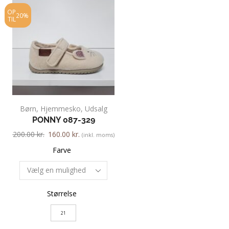
OP
OP
20%
20%
TIL
TIL
Børn
,
Hjemmesko
,
Udsalg
Børn
,
Sandaler
,
PONNY 087-329
BIRKENSTOCK GI
1012524
200.00
kr.
160.00
kr.
(inkl. moms)
450.00
kr.
360.00
kr.
Farve
Farve
Størrelse
Størrelse
21
34