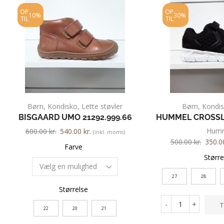
OP
OP
10%
30%
TIL
TIL
Børn
,
Kondisko
,
Lette støvler
Børn
,
Kondi
BISGAARD UMO 21292.999.66
HUMMEL CROSSLI
Hum
600.00
kr.
540.00
kr.
(inkl. moms)
500.00
kr.
350.
Farve
Større
27
28
Størrelse
-
+
T
22
20
21