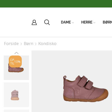
DAME
HERRE
BØR
Forside
Børn
Kondisko
OP
10%
TIL