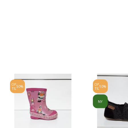
OP
OP
50%
10%
TIL
TIL
NY