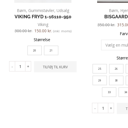
Børn
,
Gummistøvler
,
Udsalg
Børn
,
Hje
VIKING FRYD 1-16110-950
BISGAARD
Viking
350.00
kr.
315.
300.00
kr.
150.00
kr.
(inkl. moms)
Farv
Størrelse
20
21
Større
-
+
TILFØJ TIL KURV
25
26
29
30
33
34
-
+
T