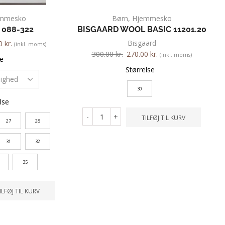
mmesko
Børn
,
Hjemmesko
 088-322
BISGAARD WOOL BASIC 11201.20
Bisgaard
00
kr.
(inkl. moms)
300.00
kr.
270.00
kr.
(inkl. moms)
e
Størrelse
30
lse
-
+
TILFØJ TIL KURV
27
28
31
32
35
ILFØJ TIL KURV