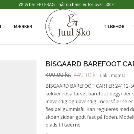
Vi har FRI FRAGT når du handler for over 500kr
N
MÆRKER
TILBEHØR
BISGAARD BAREFOOT CAR
499.00
kr.
449.10
kr.
(inkl. moms)
BISGAARD BAREFOOT CARTER 24112-5015
lækker rosa farvet barefoot begynder s
indvendig og udvendig. Indersålerne er
flesibel gummisål. Kan reguleres med d
skoen sidder godt fast på foden. Modell
plads til tæerne.