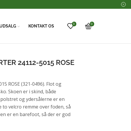
0
0
UDSALG
KONTAKT OS
TER 24112-5015 ROSE
 ROSE (321-0496). Flot og
ko. Skoen er i skind, både
 polstret og ydersålerne er en
e to velcro remme over foden, så
en er en barefoot, så der er god