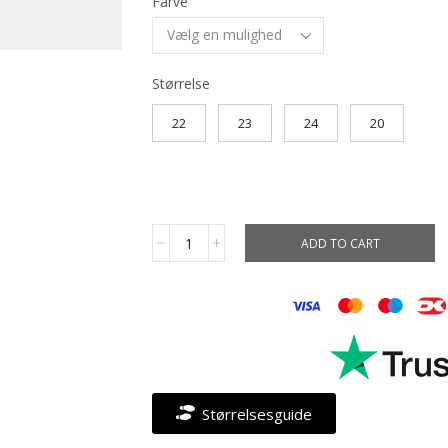
Farve
Størrelse
22
23
24
20
ADD TO CART
Størrelsesguide