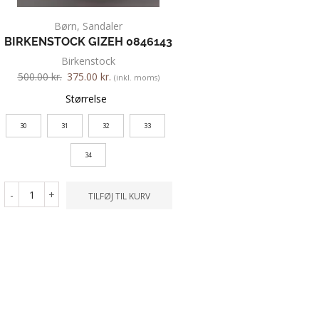
Børn
,
Sandaler
Børn
,
Sandaler
,
BIRKENSTOCK GIZEH 0846143
BIRKENSTOCK GI
1012524
Birkenstock
500.00
kr.
375.00
kr.
450.00
kr.
360.00
kr.
(inkl. moms)
Størrelse
Farve
30
31
32
33
34
Størrelse
34
-
+
TILFØJ TIL KURV
-
+
TILFØ