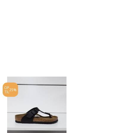
OP
OP
25%
20%
TIL
TIL