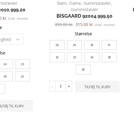
istøvler
Børn
,
Dame
,
Gummistøvler
,
Gummistøvler
010.999.20
BISGAARD 92004.999.50
00
kr.
(inkl. moms)
350.00
kr.
315.00
kr.
(inkl. moms)
e
Størrelse
28
29
30
31
lse
32
33
34
38
24
25
39
28
20
-
+
TILFØJ TIL KURV
ILFØJ TIL KURV