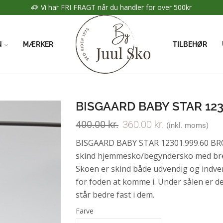
Vi har FRI FRAGT når du handler fo
N
MÆRKER
TILBEHØR
BISGAARD BABY STAR 12
400.00
kr.
360.00
kr.
(inkl. moms)
BISGAARD BABY STAR 12301.999.60 BR
skind hjemmesko/begyndersko med bred
Skoen er skind både udvendig og indven
for foden at komme i. Under sålen er d
står bedre fast i dem.
Farve