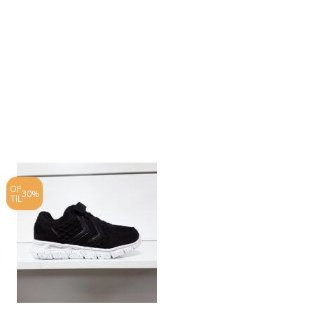
OP
OP
30%
25%
TIL
TIL