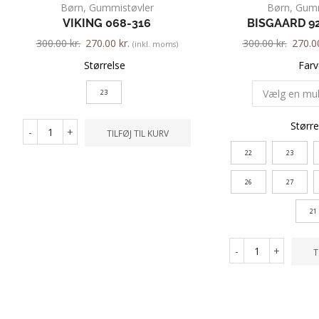
Børn
,
Gummistøvler
Børn
,
Gumm
VIKING 068-316
BISGAARD 92
300.00
kr.
270.00
kr.
300.00
kr.
270.
(inkl. moms)
Størrelse
Farv
23
Større
-
+
TILFØJ TIL KURV
22
23
26
27
21
-
+
T