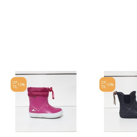
OP
OP
10%
10%
TIL
TIL