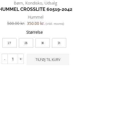
Børn
,
Kondisko
,
Udsalg
Børn
,
Sandal
HUMMEL CROSSLITE 60519-2042
BIRKENSTOCK GIZE
Hummel
Birkenstoc
500.00
kr.
350.00
kr.
500.00
kr.
375.00
kr.
(inkl. moms)
Størrelse
Størrelse
27
28
30
31
30
31
32
34
-
+
TILFØJ TIL KURV
-
+
TILFØ