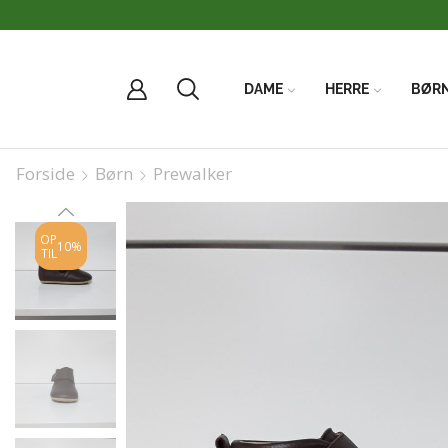
DAME
HERRE
BØR
Forside
Børn
Prewalker
OP
10%
TIL