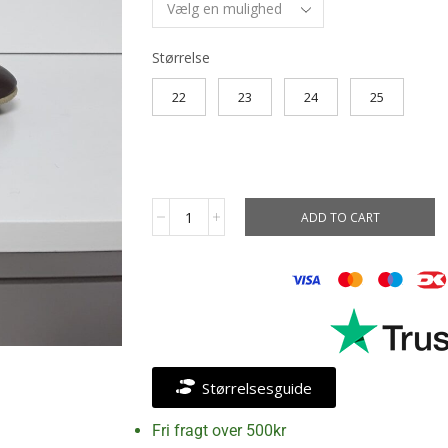
Størrelse
22
23
24
25
ADD TO CART
Størrelsesguide
Fri fragt over 500kr