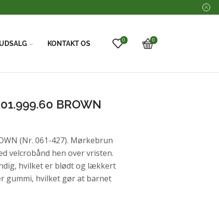
r over 500kr
0
0
UDSALG
KONTAKT OS
301.999.60 BROWN
OWN (Nr. 061-427). Mørkebrun
 velcrobånd hen over vristen.
dig, hvilket er blødt og lækkert
er gummi, hvilket gør at barnet