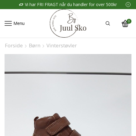
Vi har FRI FRAGT når du handler for over 500kr
0
Menu
Forside
Børn
Vinterstøvler