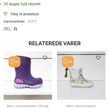
30 dages fuld returret
Tilføj til ønskeliste
Varenummer:
23371
DEL:
RELATEREDE VARER
OP
OP
50%
10%
TIL
TIL
Børn
,
Gummistøvler
,
Udsalg
,
Børn
,
Gummistøvler