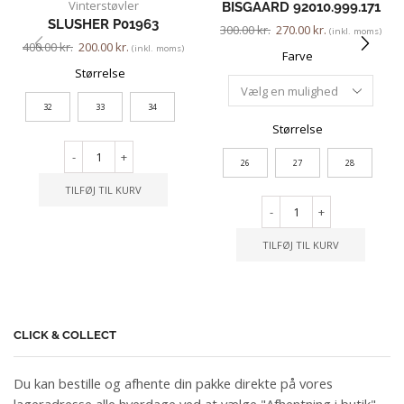
Vinterstøvler
BISGAARD 92010.999.171
SLUSHER P01963
300.00
kr.
270.00
kr.
(inkl. moms)
400.00
kr.
200.00
kr.
(inkl. moms)
Farve
Størrelse
32
33
34
Størrelse
-
+
26
27
28
TILFØJ TIL KURV
-
+
TILFØJ TIL KURV
CLICK & COLLECT
Du kan bestille og afhente din pakke direkte på vores