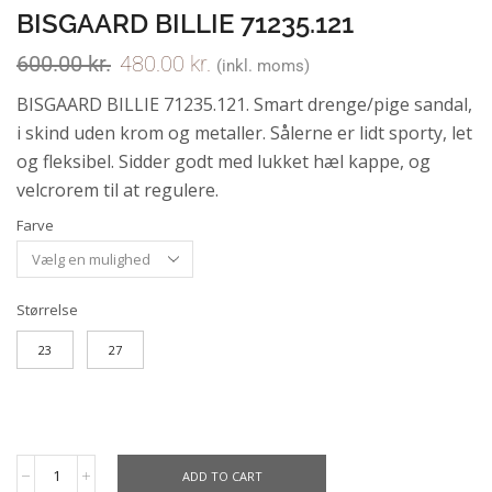
BISGAARD BILLIE 71235.121
600.00
kr.
480.00
kr.
(inkl. moms)
BISGAARD BILLIE 71235.121. Smart drenge/pige sandal,
i skind uden krom og metaller. Sålerne er lidt sporty, let
og fleksibel. Sidder godt med lukket hæl kappe, og
velcrorem til at regulere.
Farve
Størrelse
23
27
ADD TO CART