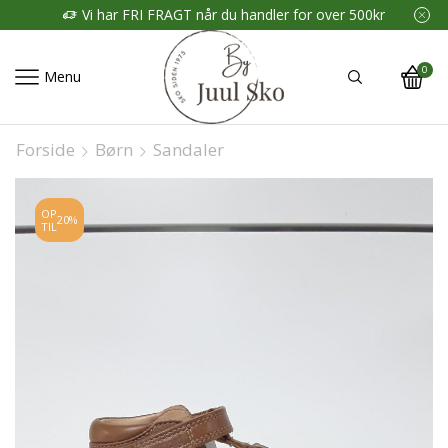
Vi har FRI FRAGT når du handler for over 500kr
0
Menu
Forside
Børn
Sandaler
OP
20%
TIL