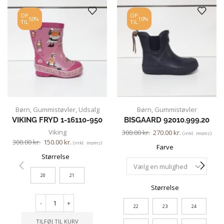
OP
OP
50%
10%
TIL
TIL
Børn
,
Gummistøvler
,
Udsalg
Børn
,
Gummistøvler
VIKING FRYD 1-16110-950
BISGAARD 92010.999.20
Viking
300.00
kr.
270.00
kr.
(inkl. moms)
300.00
kr.
150.00
kr.
(inkl. moms)
Farve
Størrelse
20
21
Størrelse
-
+
22
23
24
TILFØJ TIL KURV