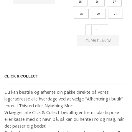
25
26
27
28
20
21
-
+
TILFØJ TIL KURV
CLICK & COLLECT
Du kan bestille og afhente din pakke direkte på vores
lageradresse alle hverdage ved at vælge "Afhentning i butik"
enten i Thisted eller Nykøbing Mors.
Vi lægger alle Click & Collect-bestillinger frem i plasticpose
eller kasse med dit navn på, så kan du hente i ro og mag, når
det passer dig bedst.