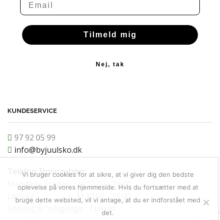
Tilmeld mig
Nej, tak
KUNDESERVICE
97 92 05 99
info@byjuulsko.dk
Telefon åbningstider:
Vi bruger cookies for at sikre, at vi giver dig den bedste
Mandag - Fredag kl 10.00 - 16.00
oplevelse på vores hjemmeside. Hvis du fortsætter med at
Lørdag kl 10.00 - 13.00
bruge dette websted, vil vi antage, at du er indforstået med
Søndag & helligdage - Lukket
det.