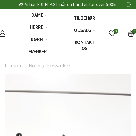
Vi har FRI FRAGT når du handler for over 500kr
DAME
TILBEHØR
HERRE
UDSALG
0
0
BØRN
KONTAKT
OS
MÆRKER
Forside
Børn
Prewalker