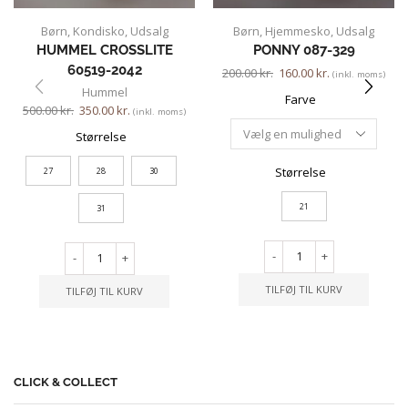
Børn
,
Kondisko
,
Udsalg
Børn
,
Hjemmesko
,
Udsalg
HUMMEL CROSSLITE
PONNY 087-329
60519-2042
200.00
kr.
160.00
kr.
(inkl. moms)
Hummel
Farve
500.00
kr.
350.00
kr.
(inkl. moms)
Størrelse
Størrelse
27
28
30
21
31
-
+
-
+
TILFØJ TIL KURV
TILFØJ TIL KURV
CLICK & COLLECT