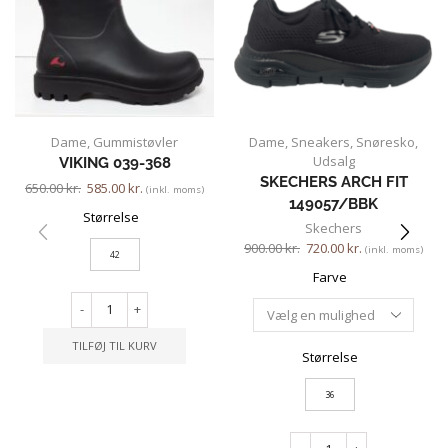
Dame
,
Gummistøvler
Dame
,
Sneakers
,
Snøresko
,
Udsalg
VIKING 039-368
SKECHERS ARCH FIT
650.00
kr.
585.00
kr.
(inkl. moms)
149057/BBK
Størrelse
Skechers
900.00
kr.
720.00
kr.
(inkl. moms)
42
Farve
-
+
TILFØJ TIL KURV
Størrelse
36