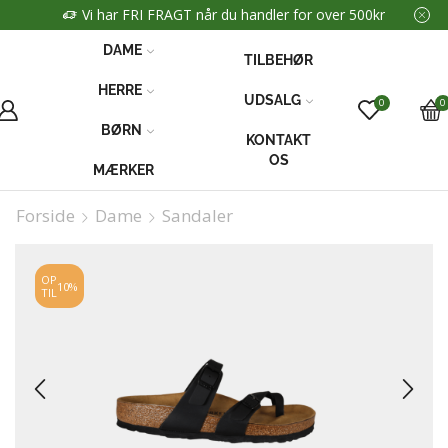
Vi har FRI FRAGT når du handler for over 500kr
DAME
TILBEHØR
HERRE
UDSALG
0
0
BØRN
KONTAKT
OS
MÆRKER
Forside
Dame
Sandaler
OP
10%
TIL