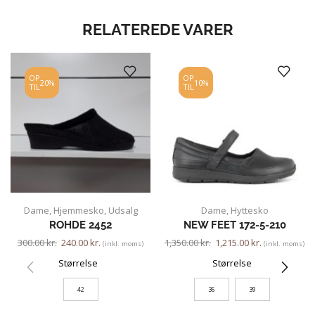
RELATEREDE VARER
OP
OP
20%
10%
TIL
TIL
Dame
,
Hjemmesko
,
Udsalg
Dame
,
Hyttesko
ROHDE 2452
NEW FEET 172-5-210
300.00
kr.
240.00
kr.
1,350.00
kr.
1,215.00
kr.
(inkl. moms)
(inkl. moms)
Størrelse
Størrelse
42
36
39