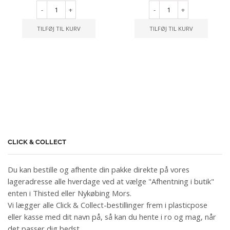
-
+
-
+
TILFØJ TIL KURV
TILFØJ TIL KURV
CLICK & COLLECT
Du kan bestille og afhente din pakke direkte på vores
lageradresse alle hverdage ved at vælge "Afhentning i butik"
enten i Thisted eller Nykøbing Mors.
Vi lægger alle Click & Collect-bestillinger frem i plasticpose
eller kasse med dit navn på, så kan du hente i ro og mag, når
det passer dig bedst.