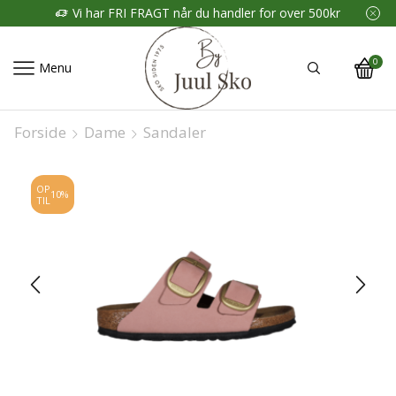
Vi har FRI FRAGT når du handler for over 500kr
0
Menu
Forside
Dame
Sandaler
OP
10%
TIL