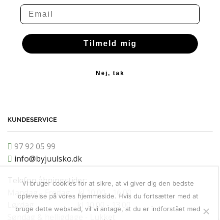
Email
Tilmeld mig
Nej, tak
KUNDESERVICE
97 92 05 99
info@byjuulsko.dk
Telefon åbningstider:
Vi bruger cookies for at sikre, at vi giver dig den bedste
Mandag - Fredag kl 10.00 - 16.00
oplevelse på vores hjemmeside. Hvis du fortsætter med at
Lørdag kl 10.00 - 13.00
bruge dette websted, vil vi antage, at du er indforstået med
Søndag & helligdage - Lukket