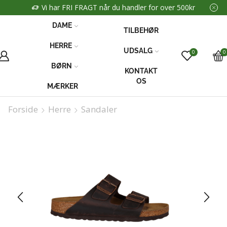
Vi har FRI FRAGT når du handler for over 500kr
DAME
TILBEHØR
HERRE
UDSALG
0
0
BØRN
KONTAKT
OS
MÆRKER
Forside
Herre
Sandaler