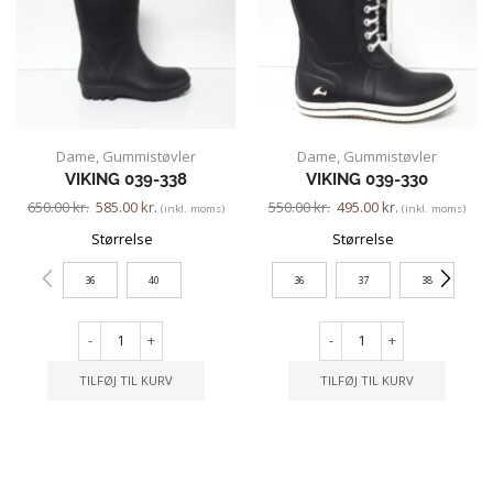
Dame
,
Gummistøvler
Dame
,
Gummistøvler
VIKING 039-338
VIKING 039-330
650.00
kr.
585.00
kr.
550.00
kr.
495.00
kr.
(inkl. moms)
(inkl. moms)
Størrelse
Størrelse
36
40
36
37
38
-
+
-
+
TILFØJ TIL KURV
TILFØJ TIL KURV