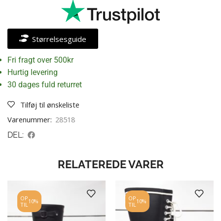
Størrelsesguide
Fri fragt over 500kr
Hurtig levering
30 dages fuld returret
Tilføj til ønskeliste
Varenummer:
28518
DEL:
RELATEREDE VARER
OP
OP
10%
10%
TIL
TIL