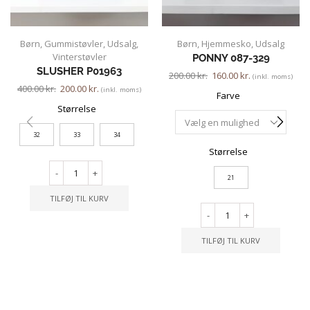
Børn
,
Gummistøvler
,
Udsalg
,
Børn
,
Hjemmesko
,
Udsalg
Vinterstøvler
PONNY 087-329
SLUSHER P01963
200.00
kr.
160.00
kr.
(inkl. moms)
400.00
kr.
200.00
kr.
(inkl. moms)
Farve
Størrelse
32
33
34
Størrelse
-
+
21
TILFØJ TIL KURV
-
+
TILFØJ TIL KURV