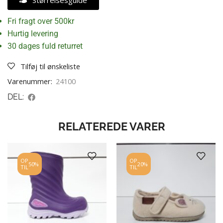
Størrelsesguide
Fri fragt over 500kr
Hurtig levering
30 dages fuld returret
Tilføj til ønskeliste
Varenummer:
24100
DEL:
RELATEREDE VARER
OP
OP
50%
20%
TIL
TIL