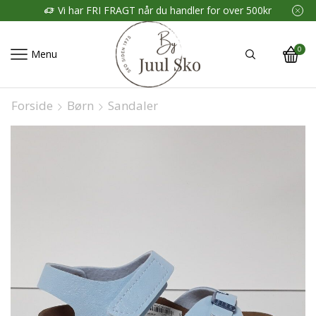
Vi har FRI FRAGT når du handler for over 500kr
0
Menu
Forside
Børn
Sandaler