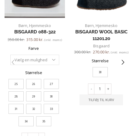
Børn
,
Hjemmesko
Børn
,
Hjemmesko
BISGAARD 088-322
BISGAARD WOOL BASIC
11201.20
350.00
kr.
315.00
kr.
(inkl. moms)
Bisgaard
Farve
300.00
kr.
270.00
kr.
(inkl. moms)
Størrelse
Størrelse
30
25
26
27
-
+
28
29
30
TILFØJ TIL KURV
31
32
33
34
35