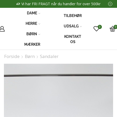
Vi har FRI FRAGT når du handler for over 500kr
DAME
TILBEHØR
HERRE
UDSALG
0
0
BØRN
KONTAKT
OS
MÆRKER
Forside
Børn
Sandaler