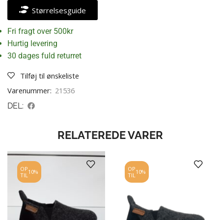
Størrelsesguide
Fri fragt over 500kr
Hurtig levering
30 dages fuld returret
Tilføj til ønskeliste
Varenummer:
21536
DEL:
RELATEREDE VARER
OP
OP
10%
10%
TIL
TIL