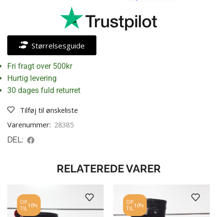
Størrelsesguide
Fri fragt over 500kr
Hurtig levering
30 dages fuld returret
Tilføj til ønskeliste
Varenummer:
28385
DEL:
RELATEREDE VARER
OP
OP
10%
10%
TIL
TIL