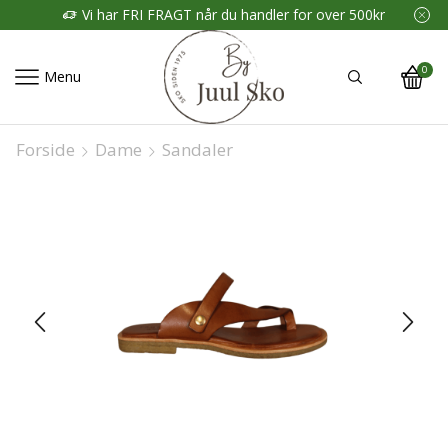
Vi har FRI FRAGT når du handler for over 500kr
0
Menu
Forside
Dame
Sandaler