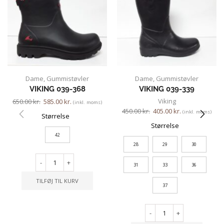
Dame
,
Gummistøvler
Dame
,
Gummistøvler
VIKING 039-368
VIKING 039-339
Viking
650.00
kr.
585.00
kr.
(inkl. moms)
450.00
kr.
405.00
kr.
(inkl. moms)
Størrelse
Størrelse
42
28
29
30
-
+
31
33
36
TILFØJ TIL KURV
37
-
+