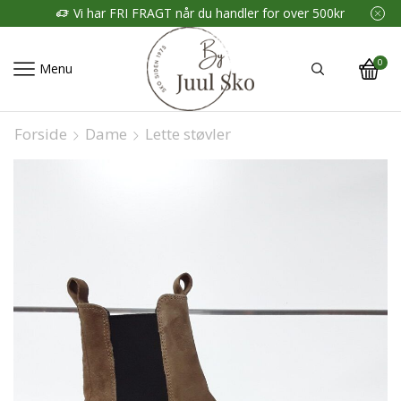
Vi har FRI FRAGT når du handler for over 500kr
0
Menu
Forside
Dame
Lette støvler