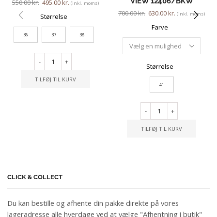
VIEW 12406/BKW
550.00
kr.
495.00
kr.
(inkl. moms)
700.00
kr.
630.00
kr.
(inkl. moms)
Størrelse
Farve
36
37
38
-
+
Størrelse
TILFØJ TIL KURV
41
-
+
TILFØJ TIL KURV
CLICK & COLLECT
Du kan bestille og afhente din pakke direkte på vores
lageradresse alle hverdage ved at vælge "Afhentning i butik"