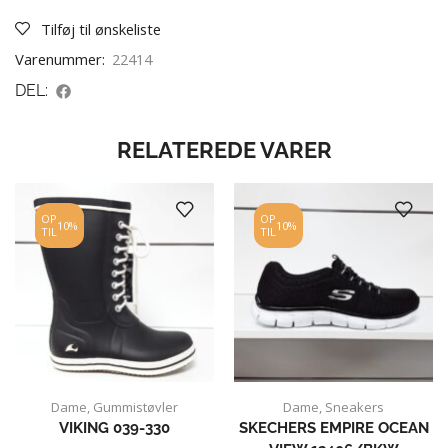
Tilføj til ønskeliste
Varenummer:
22414
DEL:
RELATEREDE VARER
OP
OP
10%
10%
TIL
TIL
Dame
,
Gummistøvler
Dame
,
Sneakers
VIKING 039-330
SKECHERS EMPIRE OCEAN