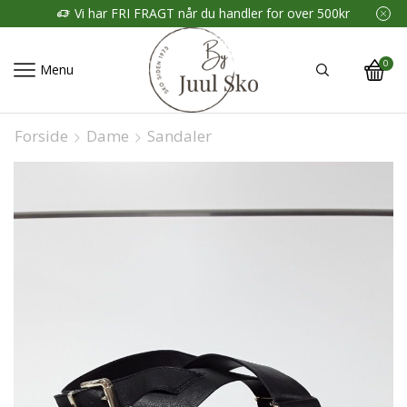
Vi har FRI FRAGT når du handler for over 500kr
0
Menu
Forside
Dame
Sandaler