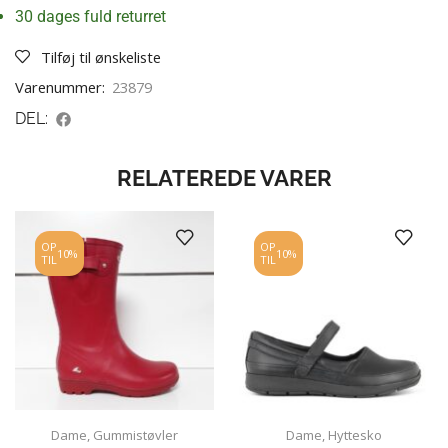
30 dages fuld returret
Tilføj til ønskeliste
Varenummer:
23879
DEL:
RELATEREDE VARER
OP
OP
10%
10%
TIL
TIL
Dame
,
Gummistøvler
Dame
,
Hyttesko