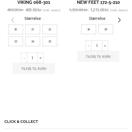
VIKING 068-301
NEW FEET 172-5-210
450.00
kr.
405.00
kr.
1,350.00
kr.
1,215.00
kr.
(inkl. moms)
(inkl. moms)
Størrelse
Størrelse
30
31
32
36
39
33
34
35
-
+
TILFØJ TIL KURV
-
+
TILFØJ TIL KURV
CLICK & COLLECT