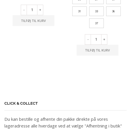
-
+
31
33
36
TILFØJ TIL KURV
37
-
+
TILFØJ TIL KURV
CLICK & COLLECT
Du kan bestille og afhente din pakke direkte på vores
lageradresse alle hverdage ved at vælge "Afhentning i butik"