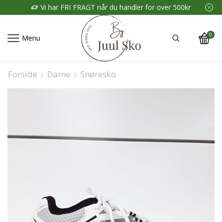
Vi har FRI FRAGT når du handler for over 500kr
0
Menu
Forside
Dame
Snøresko