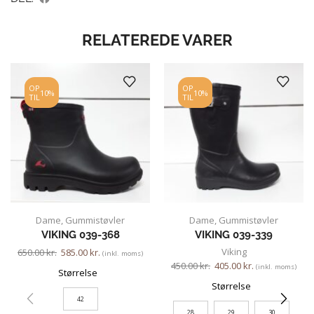
RELATEREDE VARER
OP
OP
10%
10%
TIL
TIL
Dame
,
Gummistøvler
Dame
,
Gummistøvler
VIKING 039-368
VIKING 039-339
Viking
650.00
kr.
585.00
kr.
(inkl. moms)
450.00
kr.
405.00
kr.
(inkl. moms)
Størrelse
Størrelse
42
28
29
30