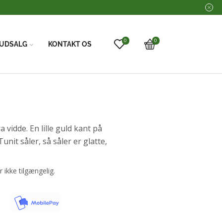
0
0
UDSALG
KONTAKT OS
vidde. En lille guld kant på
nit såler, så såler er glatte,
r ikke tilgængelig.