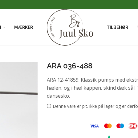
Vi har FRI FRAGT når du handler for over 500kr
N
MÆRKER
TILBEHØR
ARA 036-488
ARA 12-41859. Klassik pumps med ekstra 
hælen, og i hæl kappen, skind dæk sål. Tu
dansesko.
Denne vare er p.t. ikke på lager og er derfo