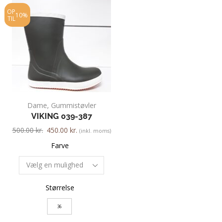
OP
OP
10%
20%
TIL
TIL
Dame
,
Gummistøvler
Dame
,
Pumps
,
VIKING 039-387
GABOR 51.26
500.00
kr.
450.00
kr.
700.00
kr.
560.00
kr.
(inkl. moms)
Farve
Farve
Størrelse
Størrelse
36
2.5