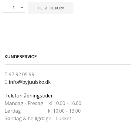
-
+
-
+
TILFØJ TIL KURV
TILFØ
KUNDESERVICE
97 92 05 99
info@byjuulsko.dk
Telefon åbningstider:
Mandag - Fredag kl 10.00 - 16.00
Lørdag kl 10.00 - 13.00
Søndag & helligdage - Lukket