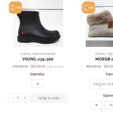
OP
OP
10%
10%
TIL
TIL
Dame
,
Gummistøvler
Dame
,
Hj
VIKING 039-368
MORSØ 0
650.00
kr.
585.00
kr.
400.00
kr.
360.
(inkl. moms)
Størrelse
Farv
42
Større
-
+
TILFØJ TIL KURV
36
43