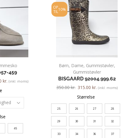
OP
10%
TIL
emmesko
Børn
,
Dame
,
Gummistøvler
,
Gummistøvler
57-459
BISGAARD 92004.999.62
00
kr.
(inkl. moms)
350.00
kr.
315.00
kr.
(inkl. moms)
e
Størrelse
25
26
27
28
lse
29
30
31
32
45
33
34
36
37