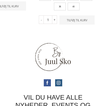
ILFØJ TIL KURV
38
40
-
+
TILFØJ TIL KURV
VIL DU HAVE ALLE
NYHEDER, EVENTS OG