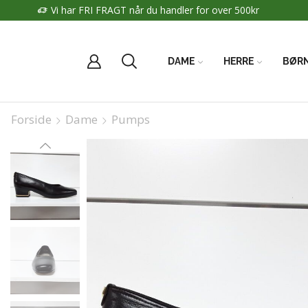
DAME
HERRE
BØR
Forside
Dame
Pumps