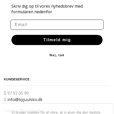
Skriv dig op til vores nyhedsbrev med
formularen nedenfor
Email
Tilmeld mig
Nej, tak
KUNDESERVICE
97 92 05 99
info@byjuulsko.dk
Telefon åbningstider:
Vi bruger cookies for at sikre, at vi giver dig den bedste