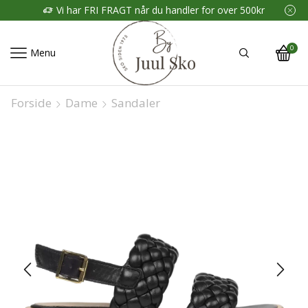
Vi har FRI FRAGT når du handler for over 500kr
0
Menu
Forside
Dame
Sandaler