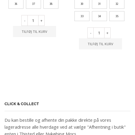
36
37
38
30
31
32
33
34
35
-
+
TILFØJ TIL KURV
-
+
TILFØJ TIL KURV
CLICK & COLLECT
Du kan bestille og afhente din pakke direkte på vores
lageradresse alle hverdage ved at vælge "Afhentning i butik"
enten i Thisted eller Nykøbing Mors.