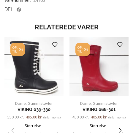
Varenummer:
24103
DEL:
RELATEREDE VARER
OP
OP
10%
10%
TIL
TIL
Dame
,
Gummistøvler
Dame
,
Gummistøvler
VIKING 039-330
VIKING 068-301
550.00
kr.
495.00
kr.
450.00
kr.
405.00
kr.
(inkl. moms)
(inkl. moms)
Størrelse
Størrelse