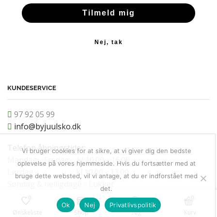
Tilmeld mig
Nej, tak
KUNDESERVICE
97 92 05 99
info@byjuulsko.dk
Telefon åbningstider:
Vi bruger cookies for at sikre, at vi giver dig den bedste
Mandag - Fredag kl 10.00 - 16.00
oplevelse på vores hjemmeside. Hvis du fortsætter med at
Lørdag kl 10.00 - 13.00
bruge dette websted, vil vi antage, at du er indforstået med
Søndag & helligdage - Lukket
det.
0
0
Ok
Nej
Privatlivspolitik
Ønskeliste
Shop
Søg
Kurv