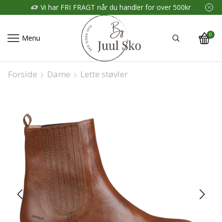
Vi har FRI FRAGT når du handler for over 500kr
0
Menu
Forside
Dame
Lette støvler