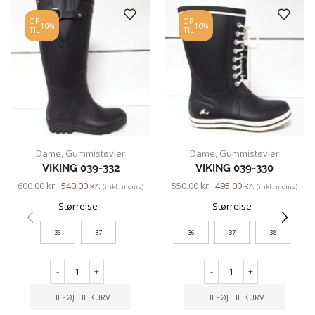
OP
OP
10%
10%
TIL
TIL
Dame
,
Gummistøvler
Dame
,
Gummistøvler
VIKING 039-332
VIKING 039-330
600.00
kr.
540.00
kr.
550.00
kr.
495.00
kr.
(inkl. moms)
(inkl. moms)
Størrelse
Størrelse
36
37
36
37
38
-
+
-
+
TILFØJ TIL KURV
TILFØJ TIL KURV