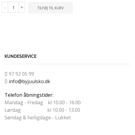
-
+
-
+
TILFØJ TIL KURV
TILFØ
KUNDESERVICE
97 92 05 99
info@byjuulsko.dk
Telefon åbningstider:
Mandag - Fredag kl 10.00 - 16.00
Lørdag kl 10.00 - 13.00
Søndag & helligdage - Lukket