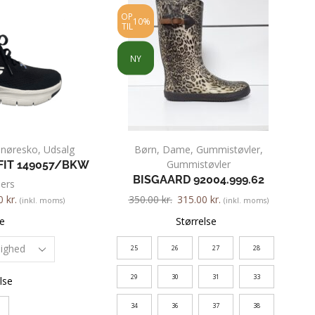
OP
10%
TIL
NY
Snøresko
,
Udsalg
Børn
,
Dame
,
Gummistøvler
,
Gummistøvler
FIT 149057/BKW
BISGAARD 92004.999.62
ers
00
kr.
350.00
kr.
315.00
kr.
(inkl. moms)
(inkl. moms)
e
Størrelse
25
26
27
28
29
30
31
33
lse
34
36
37
38