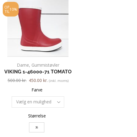
OP
OP
10%
20%
TIL
TIL
Dame
,
Gummistøvler
Dame
,
Pumps
,
VIKING 1-46000-71 TOMATO
GABOR 51.26
500.00
kr.
450.00
kr.
700.00
kr.
560.00
kr.
(inkl. moms)
Farve
Farve
Størrelse
Størrelse
36
2.5