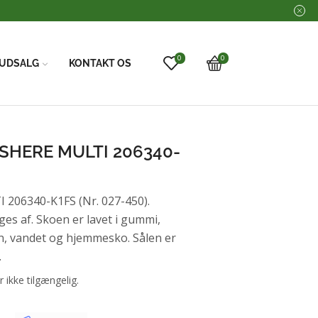
0
0
UDSALG
KONTAKT OS
SHERE MULTI 206340-
06340-K1FS (Nr. 027-450).
s af. Skoen er lavet i gummi,
n, vandet og hjemmesko. Sålen er
.
r ikke tilgængelig.