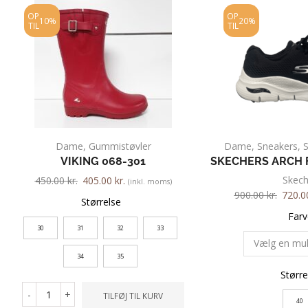
OP
OP
10%
20%
TIL
TIL
Dame
,
Gummistøvler
Dame
,
Sneakers
,
VIKING 068-301
SKECHERS ARCH 
Skech
450.00
kr.
405.00
kr.
(inkl. moms)
900.00
kr.
720.
Størrelse
Farv
30
31
32
33
34
35
Større
-
+
TILFØJ TIL KURV
40