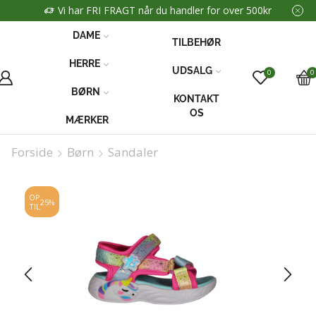
Vi har FRI FRAGT når du handler for over 500kr
DAME
TILBEHØR
HERRE
UDSALG
0
0
BØRN
KONTAKT
OS
MÆRKER
Forside
Børn
Sandaler
OP
25%
TIL