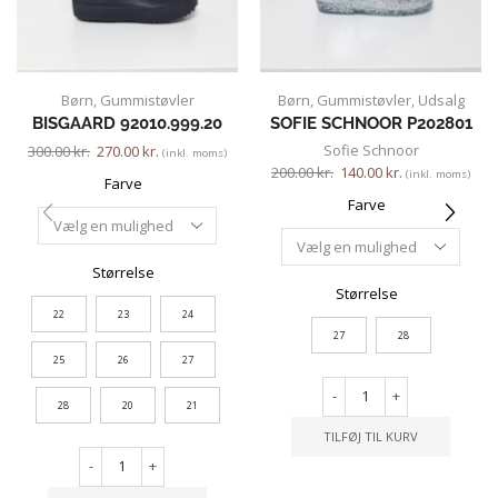
Børn
,
Gummistøvler
Børn
,
Gummistøvler
,
Udsalg
BISGAARD 92010.999.20
SOFIE SCHNOOR P202801
Sofie Schnoor
300.00
kr.
270.00
kr.
(inkl. moms)
200.00
kr.
140.00
kr.
(inkl. moms)
Farve
Farve
Størrelse
Størrelse
22
23
24
27
28
25
26
27
-
+
28
20
21
TILFØJ TIL KURV
-
+