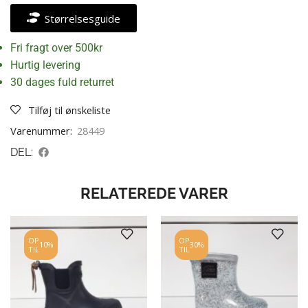
Størrelsesguide
Fri fragt over 500kr
Hurtig levering
30 dages fuld returret
Tilføj til ønskeliste
Varenummer:
28449
DEL:
RELATEREDE VARER
OP
OP
10%
30%
TIL
TIL