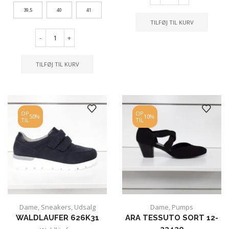
39,5
40
41
TILFØJ TIL KURV
-
+
TILFØJ TIL KURV
OP
OP
50%
10%
TIL
TIL
Dame
,
Sneakers
,
Udsalg
Dame
,
Pumps
WALDLAUFER 626K31
ARA TESSUTO SORT 12-
33439