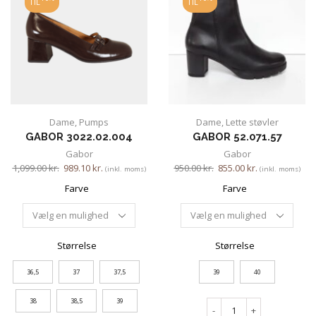
TIL
TIL
Dame
,
Pumps
Dame
,
Lette støvler
GABOR 3022.02.004
GABOR 52.071.57
Gabor
Gabor
1,099.00
kr.
989.10
kr.
950.00
kr.
855.00
kr.
(inkl. moms)
(inkl. moms)
Farve
Farve
Størrelse
Størrelse
36,5
37
37,5
39
40
38
38,5
39
-
+