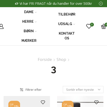
Vi har FRI FRAGT når du handler for over 500kr
DAME
TILBEHØR
HERRE
UDSALG
0
BØRN
KONTAKT
OS
MÆRKER
Forside
Shop
3
Filtrer efter
OP
OP
10%
10%