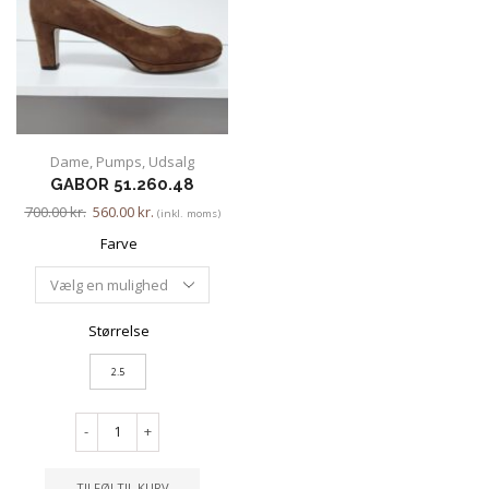
Dame
,
Pumps
,
Udsalg
GABOR 51.260.48
700.00
kr.
560.00
kr.
(inkl. moms)
Farve
Størrelse
2.5
-
+
TILFØJ TIL KURV