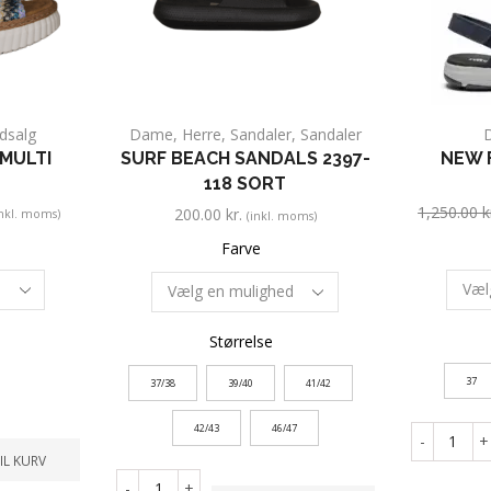
dsalg
Dame
,
Herre
,
Sandaler
,
Sandaler
 MULTI
SURF BEACH SANDALS 2397-
NEW F
118 SORT
1,250.00
k
200.00
kr.
inkl. moms)
(inkl. moms)
Farve
Størrelse
37
37/38
39/40
41/42
42/43
46/47
-
+
TIL KURV
-
+