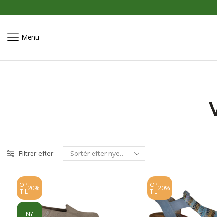
Menu
Filtrer efter
OP
OP
20%
20%
TIL
TIL
NY