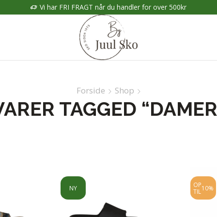
Vi har FRI FRAGT når du handler for over 500kr
Forside
Shop
VARER TAGGED “DAMER
OP
NY
10%
TIL