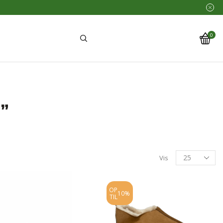
0
”
Vis
OP
10%
TIL