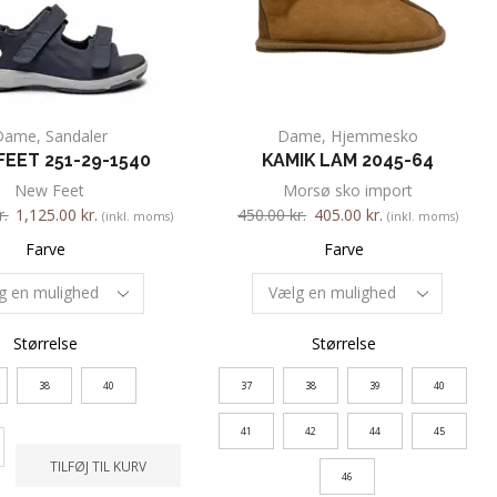
Dame
,
Sandaler
Dame
,
Hjemmesko
EET 251-29-1540
KAMIK LAM 2045-64
New Feet
Morsø sko import
r.
1,125.00
kr.
450.00
kr.
405.00
kr.
(inkl. moms)
(inkl. moms)
Farve
Farve
Størrelse
Størrelse
38
40
37
38
39
40
41
42
44
45
TILFØJ TIL KURV
46