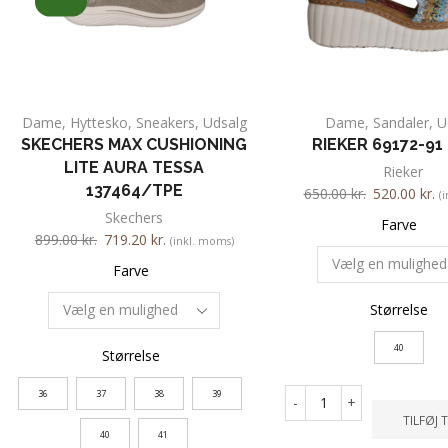
Dame
,
Hyttesko
,
Sneakers
,
Udsalg
Dame
,
Sandaler
,
U
SKECHERS MAX CUSHIONING
RIEKER 69172-91
LITE AURA TESSA
Rieker
137464/TPE
650.00
kr.
520.00
kr.
(
Skechers
Farve
899.00
kr.
719.20
kr.
(inkl. moms)
Farve
Størrelse
40
Størrelse
36
37
38
39
-
+
TILFØJ 
40
41