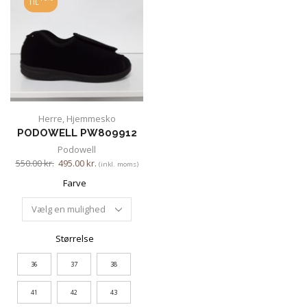
TIL
Herre
,
Hjemmesko
PODOWELL PW809912
Podowell
550.00
kr.
495.00
kr.
(inkl. moms)
Farve
Størrelse
36
37
38
41
42
43