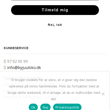
Tilmeld mig
Nej, tak
KUNDESERVICE
97 92 05 99
info@byjuulsko.dk
Telefon åbningstider:
Vi bruger cookies for at sikre, at vi giver dig den bedste
Mandag - Fredag kl 10.00 - 16.00
oplevelse på vores hjemmeside. Hvis du fortsætter med at
Lørdag kl 10.00 - 13.00
bruge dette websted, vil vi antage, at du er indforstået med
Søndag & helligdage - Lukket
det.
Ok
Nej
Privatlivspolitik