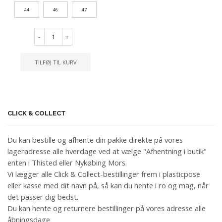
44
46
47
-
+
TILFØJ TIL KURV
CLICK & COLLECT
Du kan bestille og afhente din pakke direkte på vores
lageradresse alle hverdage ved at vælge "Afhentning i butik"
enten i Thisted eller Nykøbing Mors.
Vi lægger alle Click & Collect-bestillinger frem i plasticpose
eller kasse med dit navn på, så kan du hente i ro og mag, når
det passer dig bedst.
Du kan hente og returnere bestillinger på vores adresse alle
åbningsdage