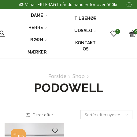
Vi har FRI FRAGT når du handler for over 500kr
DAME
TILBEHØR
HERRE
UDSALG
0
BØRN
KONTAKT
OS
MÆRKER
Forside
Shop
PODOWELL
Filtrer efter
OP
10%