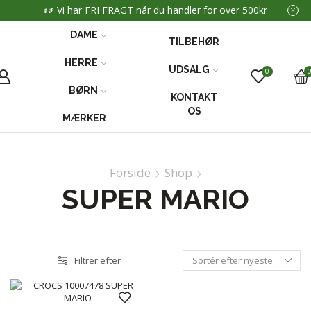
Vi har FRI FRAGT når du handler for over 500kr
DAME
TILBEHØR
HERRE
UDSALG
0
BØRN
KONTAKT
OS
MÆRKER
Forside
Shop
SUPER MARIO
Filtrer efter