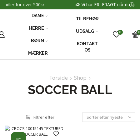
Vi har FRI FRAGT når du handler for over 500kr
DAME
TILBEHØR
HERRE
UDSALG
0
BØRN
KONTAKT
OS
MÆRKER
Forside
Shop
SOCCER BALL
Filtrer efter
NY