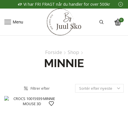
Vi har FRI FRAGT når du handler for over 500kr
0
Menu
Forside
Shop
MINNIE
Filtrer efter