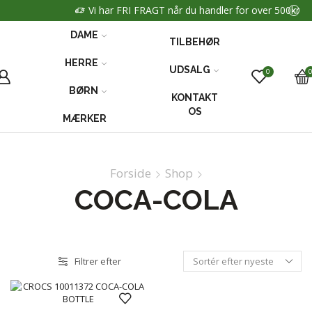
Vi har FRI FRAGT når du handler for over 500kr
DAME
TILBEHØR
HERRE
UDSALG
0
BØRN
KONTAKT
OS
MÆRKER
Forside
Shop
COCA-COLA
Filtrer efter