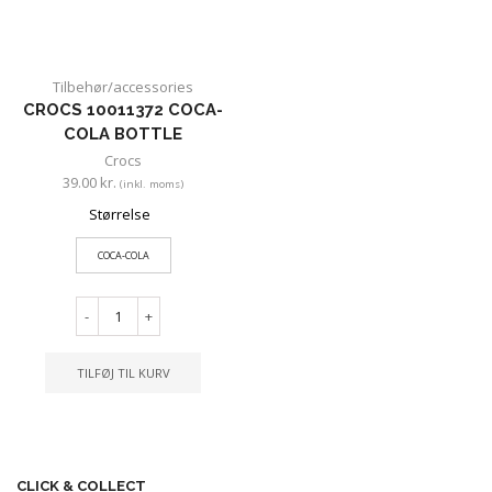
Tilbehør/accessories
CROCS 10011372 COCA-
COLA BOTTLE
Crocs
39.00
kr.
(inkl. moms)
Størrelse
COCA-COLA
-
+
TILFØJ TIL KURV
CLICK & COLLECT