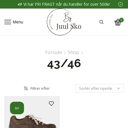
Vi har FRI FRAGT når du handler for over 500kr
0
Menu
Forside
Shop
43/46
Filtrer efter
NY