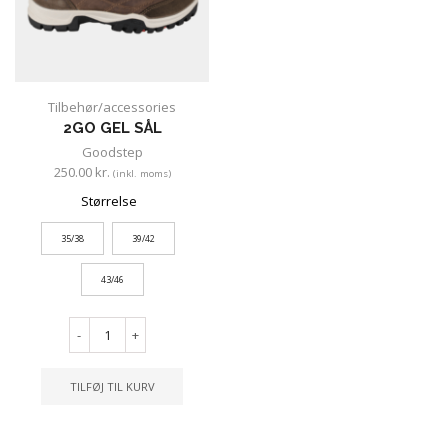
Tilbehør/accessories
2GO GEL SÅL
Goodstep
250.00
kr.
(inkl. moms)
Størrelse
35/38
39/42
43/46
-
+
TILFØJ TIL KURV