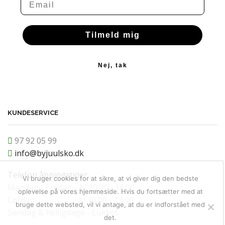
Tilmeld mig
Nej, tak
KUNDESERVICE
97 92 05 99
info@byjuulsko.dk
Telefon åbningstider:
Vi bruger cookies for at sikre, at vi giver dig den bedste
Mandag - Fredag kl 10.00 - 16.00
oplevelse på vores hjemmeside. Hvis du fortsætter med at
Lørdag kl 10.00 - 13.00
bruge dette websted, vil vi antage, at du er indforstået med
Søndag & helligdage - Lukket
det.