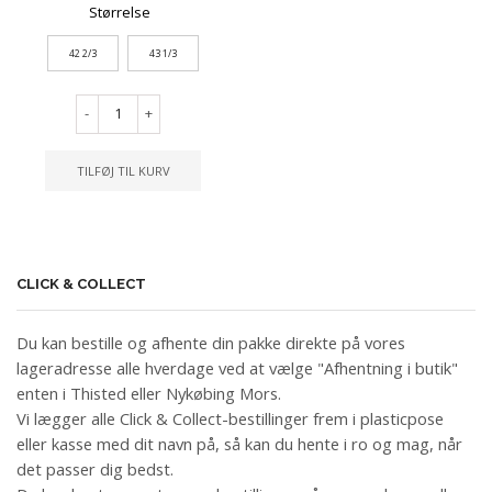
Størrelse
42 2/3
43 1/3
-
+
TILFØJ TIL KURV
CLICK & COLLECT
Du kan bestille og afhente din pakke direkte på vores
lageradresse alle hverdage ved at vælge "Afhentning i butik"
enten i Thisted eller Nykøbing Mors.
Vi lægger alle Click & Collect-bestillinger frem i plasticpose
eller kasse med dit navn på, så kan du hente i ro og mag, når
det passer dig bedst.