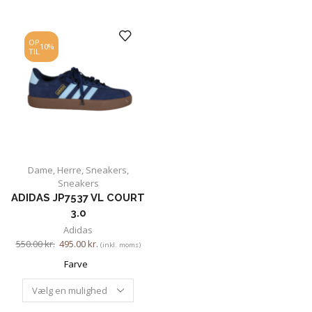
OP
10%
TIL
Dame
,
Herre
,
Sneakers
,
Sneakers
ADIDAS JP7537 VL COURT
3.0
Adidas
550.00
kr.
495.00
kr.
(inkl. moms)
Farve