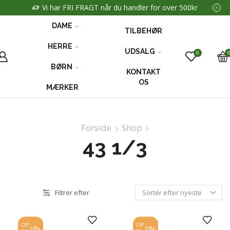
Vi har FRI FRAGT når du handler for over 500kr
DAME
TILBEHØR
HERRE
UDSALG
0
BØRN
KONTAKT
OS
MÆRKER
Forside
Shop
43 1/3
Filtrer efter
OP
OP
10%
10%