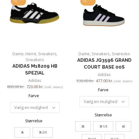
TIL
TIL
Dame
,
Herre
,
Sneakers
,
Dame
,
Sneakers
,
Snøresko
Sneakers
ADIDAS JQ3596 GRAND
ADIDAS M18209 HB
COURT BASE 00S
SPEZIAL
Adidas
Adidas
530.00
kr.
477.00
kr.
(inkl. moms)
800.00
kr.
720.00
kr.
(inkl. moms)
Farve
Farve
Størrelse
Størrelse
38
39 1/3
40
36
36 2/3