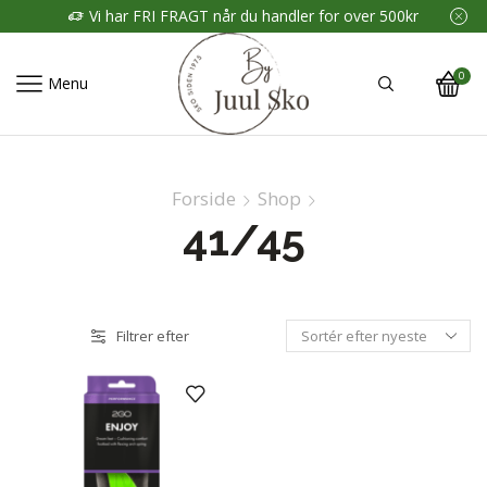
Vi har FRI FRAGT når du handler for over 500kr
0
Menu
Forside
Shop
41/45
Filtrer efter