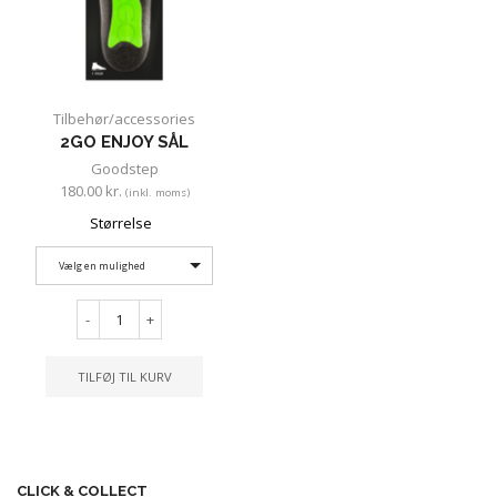
Tilbehør/accessories
2GO ENJOY SÅL
Goodstep
180.00
kr.
(inkl. moms)
Størrelse
Vælg en mulighed
-
+
TILFØJ TIL KURV
CLICK & COLLECT