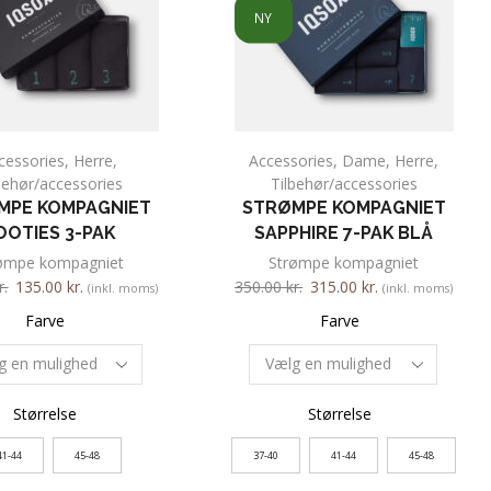
NY
cessories
,
Herre
,
Accessories
,
Dame
,
Herre
,
behør/accessories
Tilbehør/accessories
MPE KOMPAGNIET
STRØMPE KOMPAGNIET
OOTIES 3-PAK
SAPPHIRE 7-PAK BLÅ
ømpe kompagniet
Strømpe kompagniet
r.
135.00
kr.
350.00
kr.
315.00
kr.
(inkl. moms)
(inkl. moms)
Farve
Farve
Størrelse
Størrelse
41-44
45-48
37-40
41-44
45-48