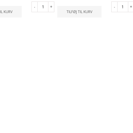
-
+
-
+
TIL KURV
TILFØJ TIL KURV