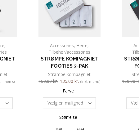
re
,
Accessories
,
Herre
,
Ac
ries
Tilbehør/accessories
Til
GNIET
STRØMPE KOMPAGNIET
STRØ
FOOTIES 3-PAK
F
niet
Strømpe kompagniet
Str
150.00
kr.
135.00
kr.
150.00
k
kl. moms)
(inkl. moms)
Farve
Størrelse
37-40
41-44