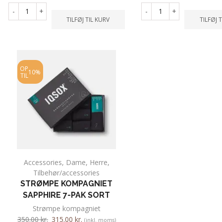
-
+
-
+
TILFØJ TIL KURV
TILFØJ 
OP
10%
TIL
Accessories
,
Dame
,
Herre
,
Tilbehør/accessories
STRØMPE KOMPAGNIET
SAPPHIRE 7-PAK SORT
Strømpe kompagniet
350.00
kr.
315.00
kr.
(inkl. moms)