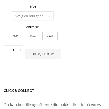
Farve
Størrelse
37-40
41-44
45-48
-
+
TILFØJ TIL KURV
CLICK & COLLECT
Du kan bestille og afhente din pakke direkte på vores