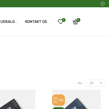
0
0
UDSALG
KONTAKT OS
Vis
OP
10%
TIL