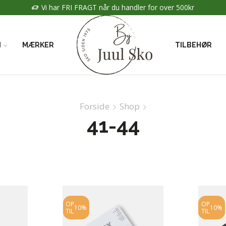
Vi har FRI FRAGT når du handler for over 500kr
N
MÆRKER
TILBEHØR
Forside
Shop
41-44
OP
OP
10%
10%
TIL
TIL