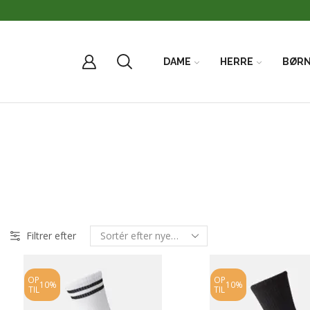
DAME
HERRE
BØR
Filtrer efter
OP
OP
10%
10%
TIL
TIL