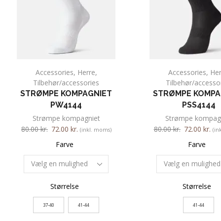
Accessories
,
Herre
,
Accessories
,
Her
Tilbehør/accessories
Tilbehør/accesso
STRØMPE KOMPAGNIET
STRØMPE KOMPA
PW4144
PSS4144
Strømpe kompagniet
Strømpe kompag
80.00
kr.
72.00
kr.
80.00
kr.
72.00
kr.
(inkl. moms)
(in
Farve
Farve
Størrelse
Størrelse
37-40
41-44
41-44